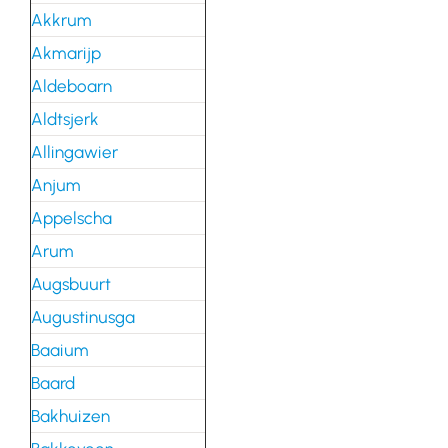
Akkrum
Akmarijp
Aldeboarn
Aldtsjerk
Allingawier
Anjum
Appelscha
Arum
Augsbuurt
Augustinusga
Baaium
Baard
Bakhuizen