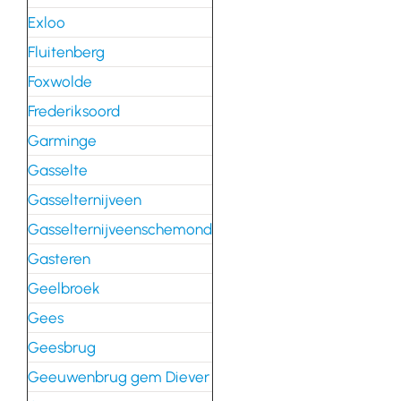
Exloo
Fluitenberg
Foxwolde
Frederiksoord
Garminge
Gasselte
Gasselternijveen
Gasselternijveenschemond
Gasteren
Geelbroek
Gees
Geesbrug
Geeuwenbrug gem Diever