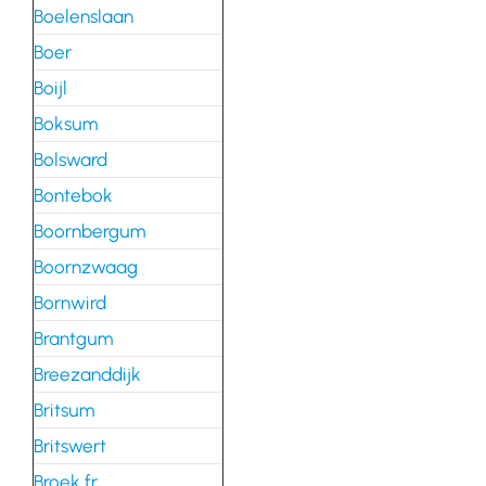
Boelenslaan
Boer
Boijl
Boksum
Bolsward
Bontebok
Boornbergum
Boornzwaag
Bornwird
Brantgum
Breezanddijk
Britsum
Britswert
Broek fr