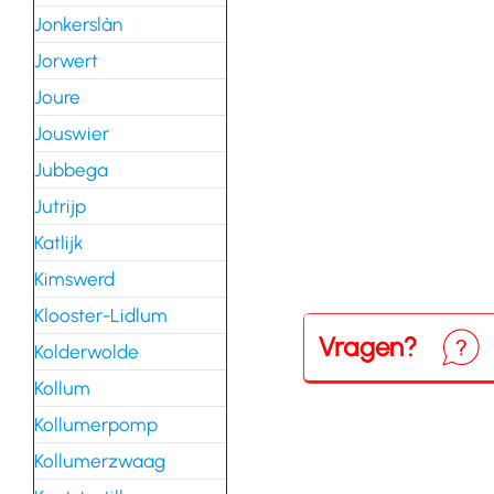
Jonkerslân
Jorwert
Joure
Jouswier
Jubbega
Jutrijp
Katlijk
Kimswerd
Klooster-Lidlum
Vragen?
Neem
Kolderwolde
Kollum
Kollumerpomp
Kollumerzwaag