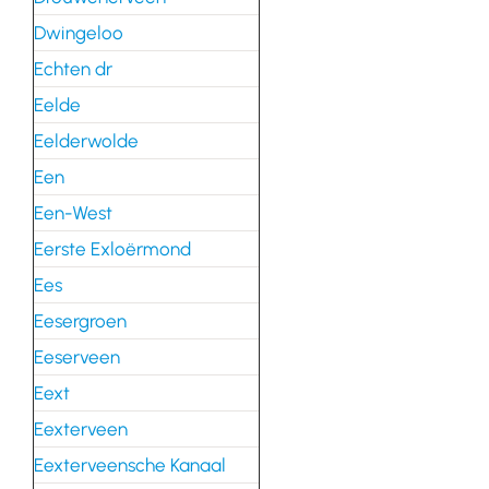
Dwingeloo
Echten dr
Eelde
Eelderwolde
Een
Een-West
Eerste Exloërmond
Ees
Eesergroen
Eeserveen
Eext
Eexterveen
Eexterveensche Kanaal