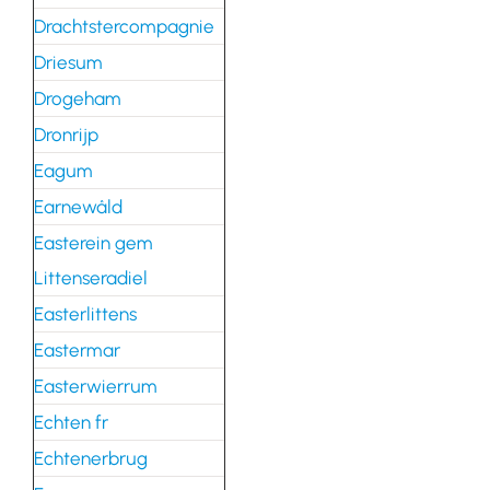
Drachtstercompagnie
Driesum
Drogeham
Dronrijp
Eagum
Earnewâld
Easterein gem
Littenseradiel
Easterlittens
Eastermar
Easterwierrum
Echten fr
Echtenerbrug