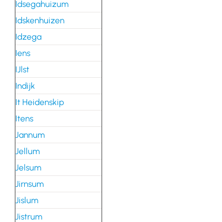
Idsegahuizum
Idskenhuizen
Idzega
Iens
IJlst
Indijk
It Heidenskip
Itens
Jannum
Jellum
Jelsum
Jirnsum
Jislum
Jistrum