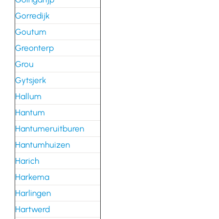
Gorredijk
Goutum
Greonterp
Grou
Gytsjerk
Hallum
Hantum
Hantumeruitburen
Hantumhuizen
Harich
Harkema
Harlingen
Hartwerd