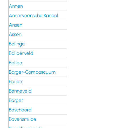
Annen
Annerveensche Kanaal
Ansen
Assen
Balinge
Balloërveld
Balloo
Barger-Compascuum
Beilen
Benneveld
Borger
Boschoord
Bovensmilde