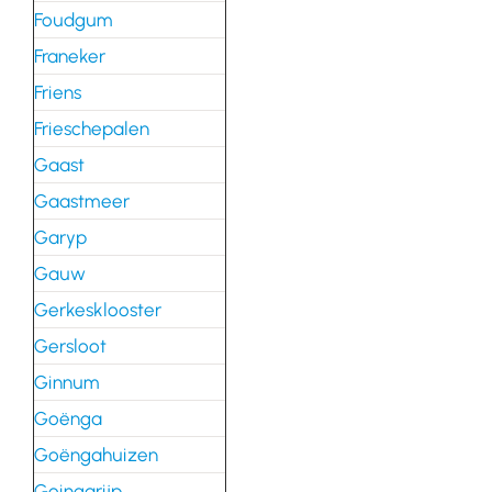
Foudgum
Franeker
Friens
Frieschepalen
Gaast
Gaastmeer
Garyp
Gauw
Gerkesklooster
Gersloot
Ginnum
Goënga
Goëngahuizen
Goingarijp