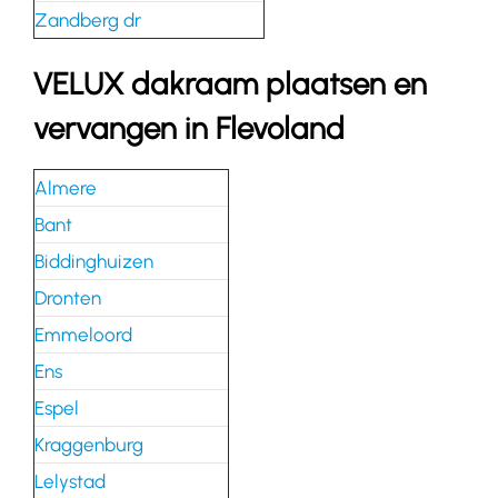
Zandberg dr
VELUX dakraam plaatsen en
vervangen in Flevoland
Almere
Bant
Biddinghuizen
Dronten
Emmeloord
Ens
Espel
Kraggenburg
Lelystad