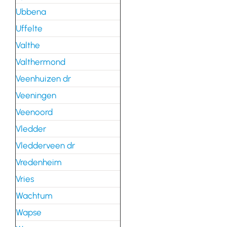
Ubbena
Uffelte
Valthe
Valthermond
Veenhuizen dr
Veeningen
Veenoord
Vledder
Vledderveen dr
Vredenheim
Vries
Wachtum
Wapse