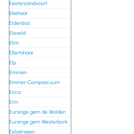
Eexterzandvoort
Ekehaar
Eldersloo
Eleveld
Elim
Ellertshaar
Elp
Emmen
Emmer-Compascuum
Erica
Erm
Eursinge gem de Wolden
Eursinge gem Westerbork
Exloërveen