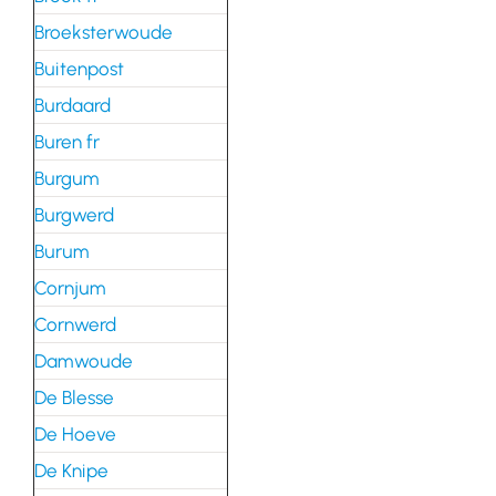
Broeksterwoude
Buitenpost
Burdaard
Buren fr
Burgum
Burgwerd
Burum
Cornjum
Cornwerd
Damwoude
De Blesse
De Hoeve
De Knipe