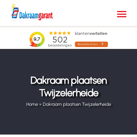
Ga
naar
Tog
inhoud
Nav
Home
VELUX dakramen
Raamdecoratie
Dakraam plaatsen
Twijzelerheide
Zonwering
Home
»
Dakraam plaatsen Twijzelerheide
Projecten
Blogs