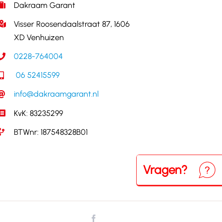
Dakraam Garant
Visser Roosendaalstraat 87, 1606
XD Venhuizen
0228-764004
06 52415599
info@dakraamgarant.nl
KvK: 83235299
BTWnr: 187548328B01
Vragen?
Neem