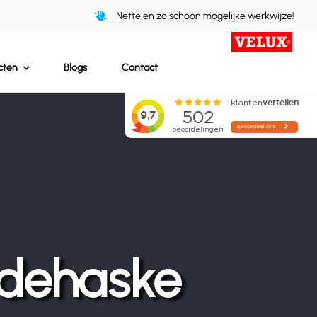
Nette en zo schoon mogelijke werkwijze!
cten
Blogs
Contact
dehaske