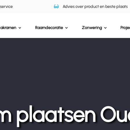
 service
Advies over product en beste plaats
dakramen
Raamdecoratie
Zonwering
Proje
m plaatsen Ou