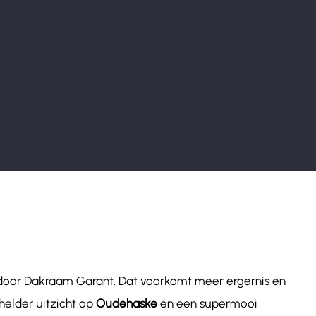
 door Dakraam Garant. Dat voorkomt meer ergernis en
helder uitzicht op
Oudehaske
én een supermooi