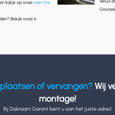
Velux d
n kijkje op onze
over ons
Grooteb
en? Bekijk onze 6
plaatsen of vervangen?
Wij v
montage!
Bij Dakraam Garant bent u aan het juiste adres!