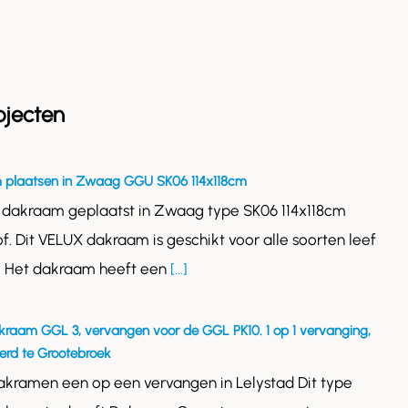
ojecten
 plaatsen in Zwaag GGU SK06 114x118cm
 dakraam geplaatst in Zwaag type SK06 114x118cm
of. Dit VELUX dakraam is geschikt voor alle soorten leef
. Het dakraam heeft een
[...]
kraam GGL 3, vervangen voor de GGL PK10. 1 op 1 vervanging,
rd te Grootebroek
akramen een op een vervangen in Lelystad Dit type