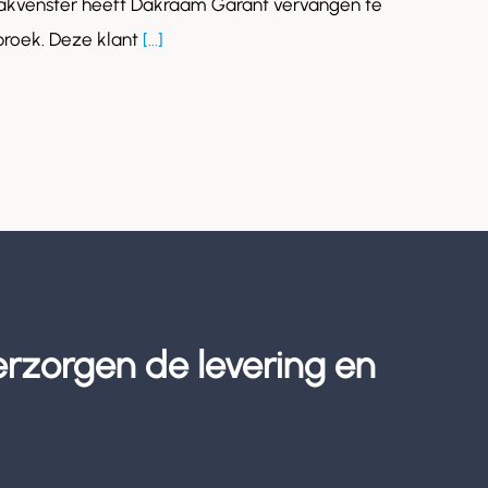
akvenster heeft Dakraam Garant vervangen te
roek. Deze klant
[...]
erzorgen de levering en