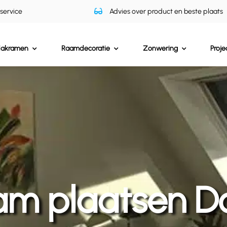
 service
Advies over product en beste plaats
dakramen
Raamdecoratie
Zonwering
Proje
am plaatsen D