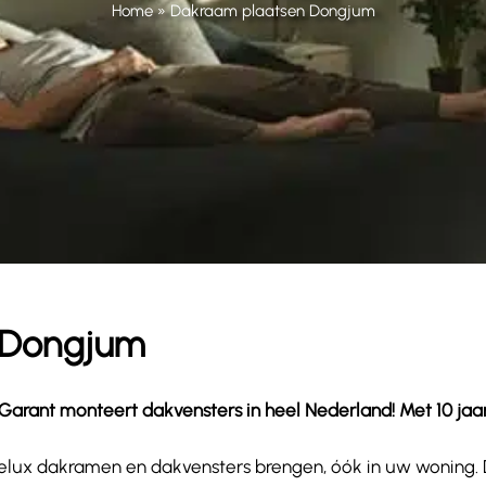
Home
»
Dakraam plaatsen Dongjum
n Dongjum
arant monteert dakvensters in heel Nederland! Met 10 jaar ga
wat Velux dakramen en dakvensters brengen, óók in uw woning