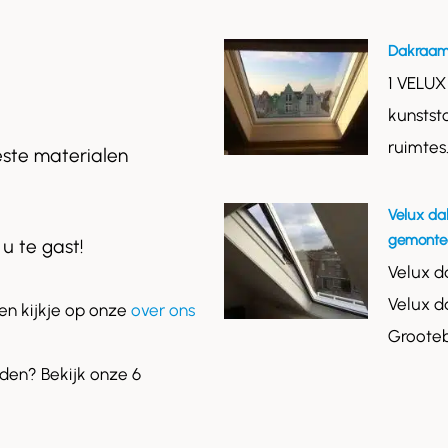
Dakraam
1 VELUX
kunstst
ruimtes
este materialen
Velux da
gemontee
 u te gast!
Velux d
Velux d
n kijkje op onze
over ons
Grooteb
en? Bekijk onze 6