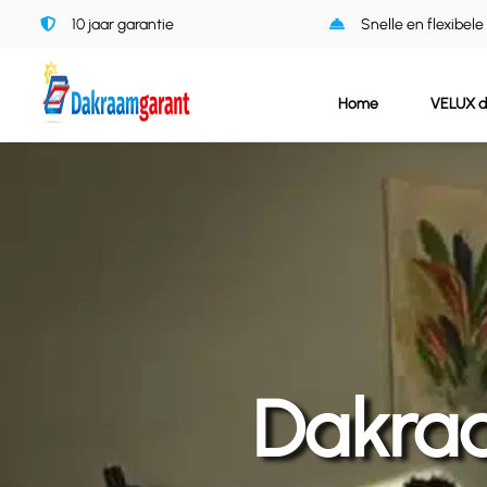
Ga
10 jaar garantie
Snelle en flexibele
naar
inhoud
Home
VELUX 
Dakra