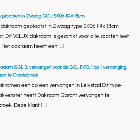
 plaatsen in Zwaag GGU SK06 114x118cm
 dakraam geplaatst in Zwaag type SK06 114x118cm
of. Dit VELUX dakraam is geschikt voor alle soorten leef
. Het dakraam heeft een
[...]
kraam GGL 3, vervangen voor de GGL PK10. 1 op 1 vervanging,
rd te Grootebroek
akramen een op een vervangen in Lelystad Dit type
akvenster heeft Dakraam Garant vervangen te
roek. Deze klant
[...]