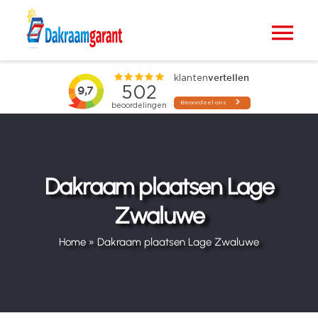
Ga
naar
Tog
inhoud
Nav
Home
VELUX dakramen
Raamdecoratie
Dakraam plaatsen Lage
Zwaluwe
Zonwering
Home
»
Dakraam plaatsen Lage Zwaluwe
Projecten
Blogs