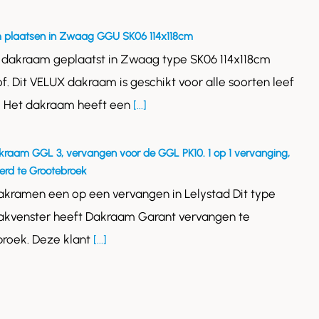
 plaatsen in Zwaag GGU SK06 114x118cm
 dakraam geplaatst in Zwaag type SK06 114x118cm
of. Dit VELUX dakraam is geschikt voor alle soorten leef
. Het dakraam heeft een
[...]
kraam GGL 3, vervangen voor de GGL PK10. 1 op 1 vervanging,
rd te Grootebroek
akramen een op een vervangen in Lelystad Dit type
akvenster heeft Dakraam Garant vervangen te
roek. Deze klant
[...]