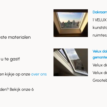
Dakraam
1 VELUX
kunstst
ruimtes
este materialen
Velux da
gemontee
 u te gast!
Velux d
Velux d
n kijkje op onze
over ons
Grooteb
en? Bekijk onze 6