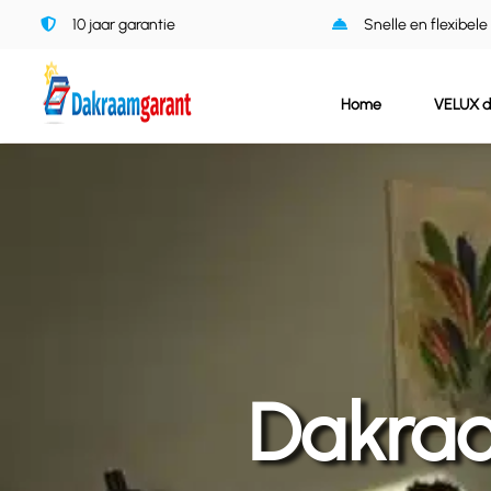
Ga
10 jaar garantie
Snelle en flexibele
naar
inhoud
Home
VELUX 
Dakraa