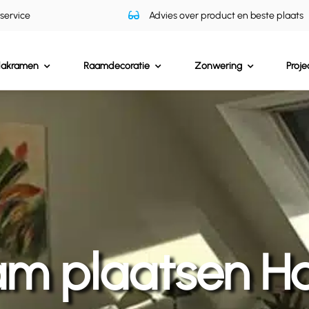
 service
Advies over product en beste plaats
dakramen
Raamdecoratie
Zonwering
Proje
m plaatsen Ha