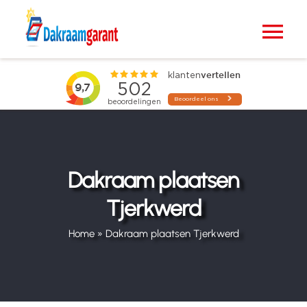
Ga
naar
Tog
inhoud
Nav
Home
VELUX dakramen
Raamdecoratie
Dakraam plaatsen
Tjerkwerd
Zonwering
Home
»
Dakraam plaatsen Tjerkwerd
Projecten
Blogs