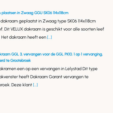
 plaatsen in Zwaag GGU SK06 114x118cm
 dakraam geplaatst in Zwaag type SK06 114x118cm
of. Dit VELUX dakraam is geschikt voor alle soorten leef
. Het dakraam heeft een
[...]
kraam GGL 3, vervangen voor de GGL PK10. 1 op 1 vervanging,
rd te Grootebroek
akramen een op een vervangen in Lelystad Dit type
akvenster heeft Dakraam Garant vervangen te
roek. Deze klant
[...]