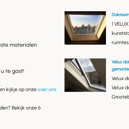
Dakraam
1 VELUX
kunstst
ruimtes
este materialen
Velux da
gemontee
 u te gast!
Velux d
Velux d
n kijkje op onze
over ons
Grooteb
en? Bekijk onze 6