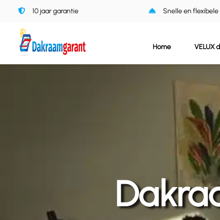
Ga
10 jaar garantie
Snelle en flexibele
naar
inhoud
Home
VELUX 
Dakra