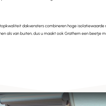
 topkwaliteit dakvensters combineren hoge isolatiewaar
innen als van buiten, dus u maakt ook Grathem een beetje mo