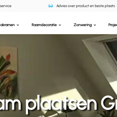
 service
Advies over product en beste plaats
dakramen
Raamdecoratie
Zonwering
Proje
am plaatsen G