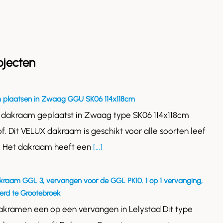
ojecten
 plaatsen in Zwaag GGU SK06 114x118cm
 dakraam geplaatst in Zwaag type SK06 114x118cm
of. Dit VELUX dakraam is geschikt voor alle soorten leef
. Het dakraam heeft een
[...]
kraam GGL 3, vervangen voor de GGL PK10. 1 op 1 vervanging,
rd te Grootebroek
akramen een op een vervangen in Lelystad Dit type