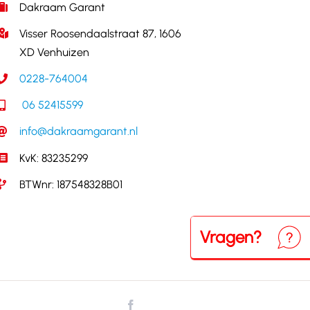
Dakraam Garant
Visser Roosendaalstraat 87, 1606
XD Venhuizen
0228-764004
06 52415599
info@dakraamgarant.nl
KvK: 83235299
BTWnr: 187548328B01
Vragen?
Neem