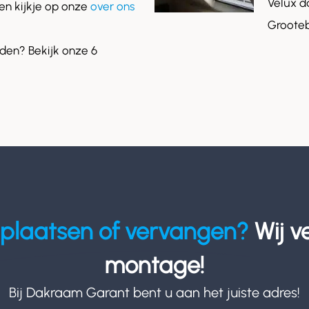
Velux d
n kijkje op onze
over ons
Grooteb
en? Bekijk onze 6
plaatsen of vervangen?
Wij v
montage!
Bij Dakraam Garant bent u aan het juiste adres!