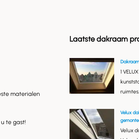
Laatste dakraam pr
Dakraam
1 VELUX
kunstst
ruimtes
este materialen
Velux da
gemontee
 u te gast!
Velux d