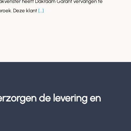
akvenster heeft Dakraam Garant vervangen te
roek. Deze klant
[...]
erzorgen de levering en