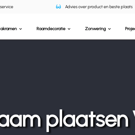
 service
Advies over product en beste plaats
dakramen
Raamdecoratie
Zonwering
Proje
aam plaatsen 