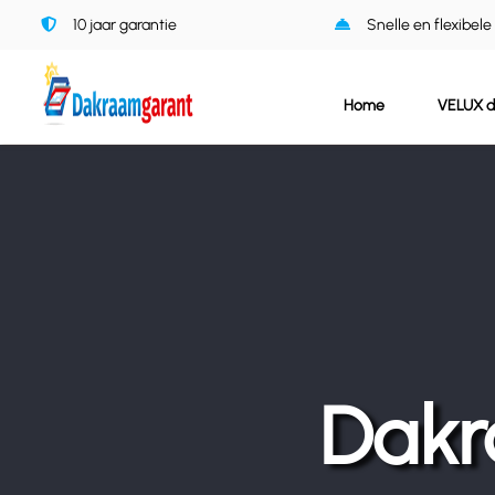
Ga
10 jaar garantie
Snelle en flexibele
naar
inhoud
Home
VELUX 
Dakr