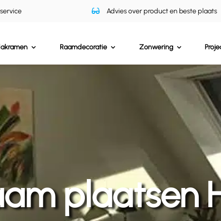
 service
Advies over product en beste plaats
dakramen
Raamdecoratie
Zonwering
Proje
am plaatsen 