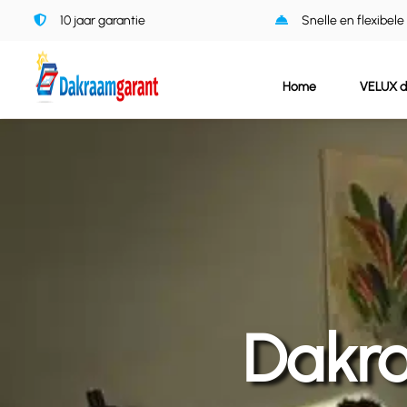
Ga
10 jaar garantie
Snelle en flexibele
naar
inhoud
Home
VELUX 
Dakra