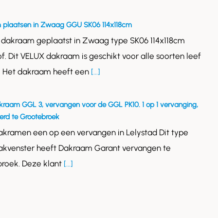
 plaatsen in Zwaag GGU SK06 114x118cm
 dakraam geplaatst in Zwaag type SK06 114x118cm
of. Dit VELUX dakraam is geschikt voor alle soorten leef
. Het dakraam heeft een
[...]
kraam GGL 3, vervangen voor de GGL PK10. 1 op 1 vervanging,
rd te Grootebroek
akramen een op een vervangen in Lelystad Dit type
akvenster heeft Dakraam Garant vervangen te
roek. Deze klant
[...]