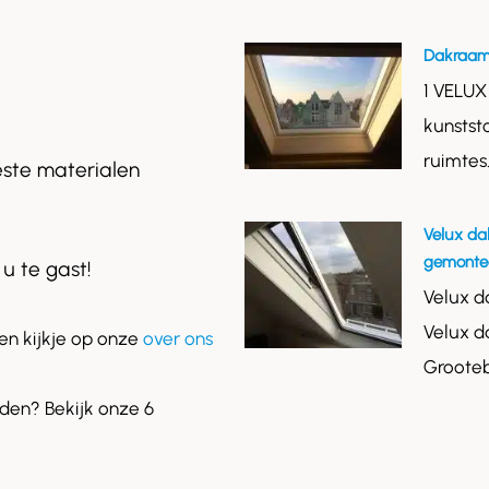
Dakraam
1 VELUX
kunstst
ruimtes
este materialen
Velux da
gemontee
 u te gast!
Velux d
Velux d
n kijkje op onze
over ons
Grooteb
en? Bekijk onze 6