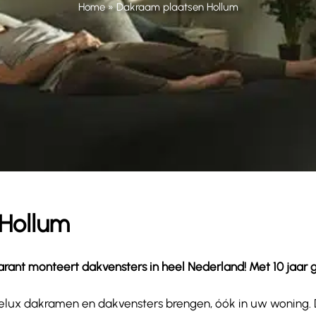
Home
»
Dakraam plaatsen Hollum
 Hollum
ant monteert dakvensters in heel Nederland! Met 10 jaar gara
wat Velux dakramen en dakvensters brengen, óók in uw woning