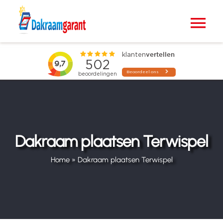
Ga
naar
Tog
inhoud
Nav
Home
VELUX dakramen
Raamdecoratie
Dakraam plaatsen Terwispel
Zonwering
Home
»
Dakraam plaatsen Terwispel
Projecten
Blogs