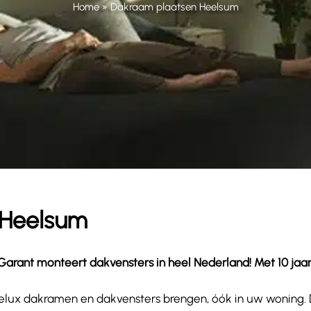
Home
»
Dakraam plaatsen Heelsum
 Heelsum
rant monteert dakvensters in heel Nederland! Met 10 jaar ga
wat Velux dakramen en dakvensters brengen, óók in uw woning