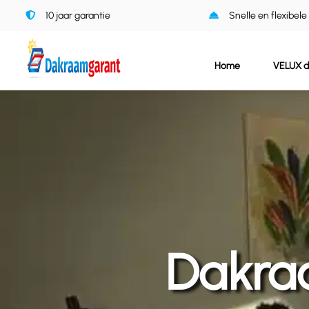
Ga
10 jaar garantie
Snelle en flexibele
naar
inhoud
Home
VELUX 
Dakra