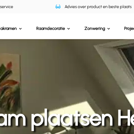
 service
Advies over product en beste plaats
dakramen
Raamdecoratie
Zonwering
Proje
am plaatsen H