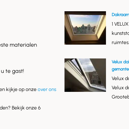
Dakraam
1 VELUX
kunstst
ruimtes
este materialen
Velux da
gemontee
 u te gast!
Velux d
Velux d
n kijkje op onze
over ons
Grooteb
en? Bekijk onze 6