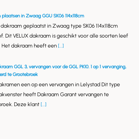
 plaatsen in Zwaag GGU SK06 114x118cm
 dakraam geplaatst in Zwaag type SK06 114x118cm
of. Dit VELUX dakraam is geschikt voor alle soorten leef
. Het dakraam heeft een
[...]
kraam GGL 3, vervangen voor de GGL PK10. 1 op 1 vervanging,
rd te Grootebroek
akramen een op een vervangen in Lelystad Dit type
akvenster heeft Dakraam Garant vervangen te
roek. Deze klant
[...]