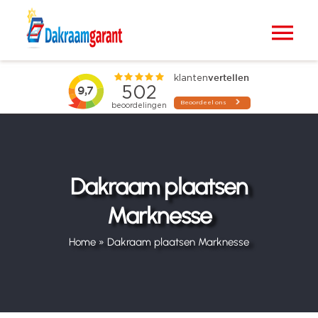
Ga
naar
Tog
inhoud
Nav
Home
VELUX dakramen
Raamdecoratie
Dakraam plaatsen
Marknesse
Zonwering
Home
»
Dakraam plaatsen Marknesse
Projecten
Blogs