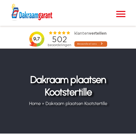
Ga
naar
Tog
inhoud
Nav
Home
VELUX dakramen
Raamdecoratie
Dakraam plaatsen
Kootstertille
Zonwering
Home
»
Dakraam plaatsen Kootstertille
Projecten
Blogs