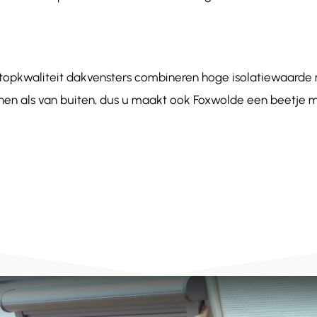
 topkwaliteit dakvensters combineren hoge isolatiewaar
innen als van buiten, dus u maakt ook Foxwolde een beetje m