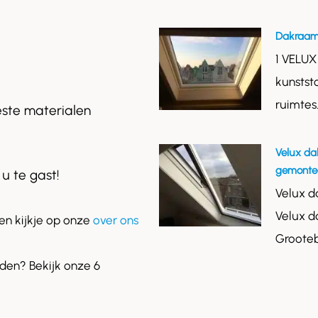
Dakraam
1 VELUX
kunstst
ruimtes
este materialen
Velux da
gemontee
 u te gast!
Velux d
Velux d
n kijkje op onze
over ons
Grooteb
en? Bekijk onze 6