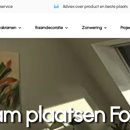
 service
Advies over product en beste plaats
dakramen
Raamdecoratie
Zonwering
Proje
m plaatsen F