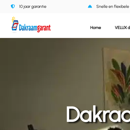
Ga
10 jaar garantie
Snelle en flexibele
naar
inhoud
Home
VELUX 
Dakraa