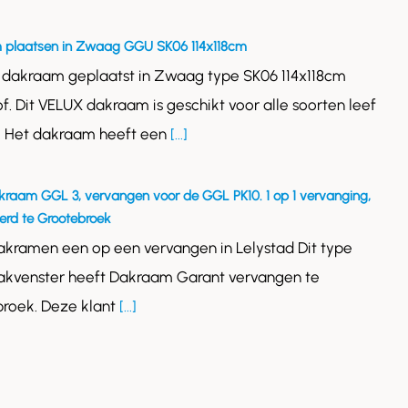
 plaatsen in Zwaag GGU SK06 114x118cm
 dakraam geplaatst in Zwaag type SK06 114x118cm
of. Dit VELUX dakraam is geschikt voor alle soorten leef
. Het dakraam heeft een
[...]
kraam GGL 3, vervangen voor de GGL PK10. 1 op 1 vervanging,
rd te Grootebroek
akramen een op een vervangen in Lelystad Dit type
akvenster heeft Dakraam Garant vervangen te
roek. Deze klant
[...]