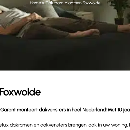
Home
»
Dakraam plaatsen Foxwolde
 Foxwolde
arant monteert dakvensters in heel Nederland! Met 10 jaar g
wat Velux dakramen en dakvensters brengen, óók in uw woning