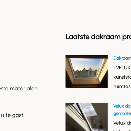
Laatste dakraam pr
Dakraam
1 VELUX
kunstst
ruimtes
este materialen
Velux da
gemontee
 u te gast!
Velux d