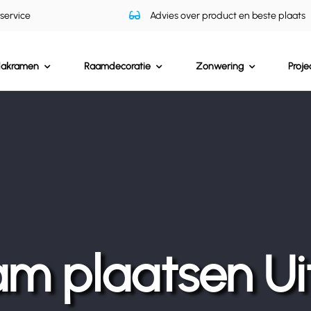
 service
Advies over product en beste plaats
dakramen
Raamdecoratie
Zonwering
Proje
m plaatsen Ui