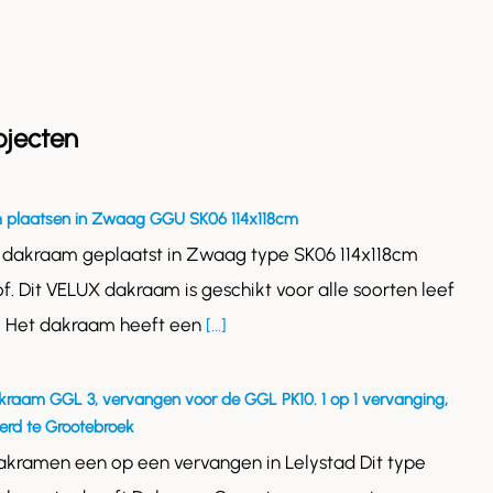
ojecten
 plaatsen in Zwaag GGU SK06 114x118cm
 dakraam geplaatst in Zwaag type SK06 114x118cm
of. Dit VELUX dakraam is geschikt voor alle soorten leef
. Het dakraam heeft een
[...]
kraam GGL 3, vervangen voor de GGL PK10. 1 op 1 vervanging,
rd te Grootebroek
akramen een op een vervangen in Lelystad Dit type