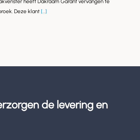
akvenster heeft Dakraam Garant vervangen te
roek. Deze klant
[...]
erzorgen de levering en