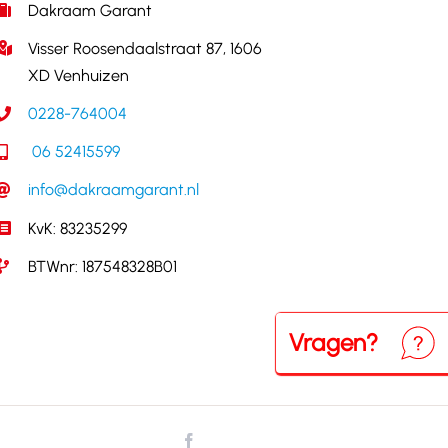
Dakraam Garant
Visser Roosendaalstraat 87, 1606
XD Venhuizen
0228-764004
06 52415599
info@dakraamgarant.nl
KvK: 83235299
BTWnr: 187548328B01
Vragen?
Neem