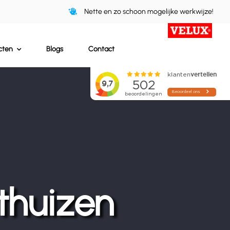
Nette en zo schoon mogelijke werkwijze!
cten
Blogs
Contact
thuizen