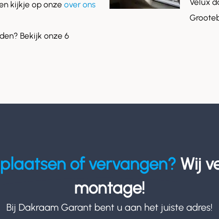
Velux d
n kijkje op onze
over ons
Grooteb
en? Bekijk onze 6
plaatsen of vervangen?
Wij v
montage!
Bij Dakraam Garant bent u aan het juiste adres!