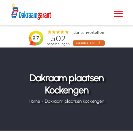
Ga
naar
Tog
inhoud
Nav
Home
VELUX dakramen
Raamdecoratie
Dakraam plaatsen
Kockengen
Zonwering
Home
»
Dakraam plaatsen Kockengen
Projecten
Blogs