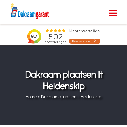
Ga
naar
Tog
inhoud
Nav
Home
VELUX dakramen
Raamdecoratie
Dakraam plaatsen It
Heidenskip
Zonwering
Home
»
Dakraam plaatsen It Heidenskip
Projecten
Blogs