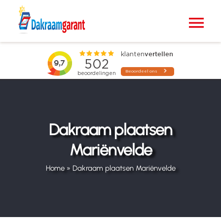
Ga
naar
Tog
inhoud
Nav
Home
VELUX dakramen
Raamdecoratie
Dakraam plaatsen
Mariënvelde
Zonwering
Home
»
Dakraam plaatsen Mariënvelde
Projecten
Blogs