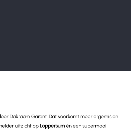
 door Dakraam Garant. Dat voorkomt meer ergernis en
helder uitzicht op
Loppersum
én een supermooi