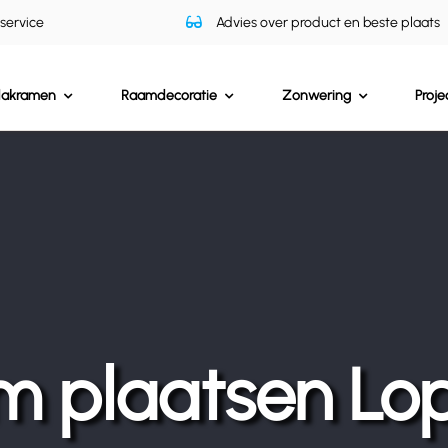
 service
Advies over product en beste plaats
dakramen
Raamdecoratie
Zonwering
Proje
m plaatsen Lo