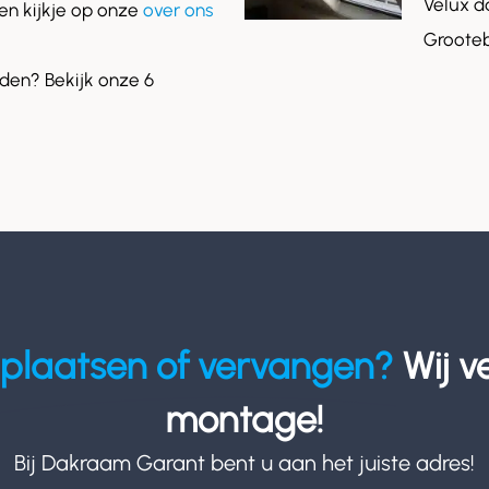
Velux d
n kijkje op onze
over ons
Grooteb
en? Bekijk onze 6
plaatsen of vervangen?
Wij v
montage!
Bij Dakraam Garant bent u aan het juiste adres!