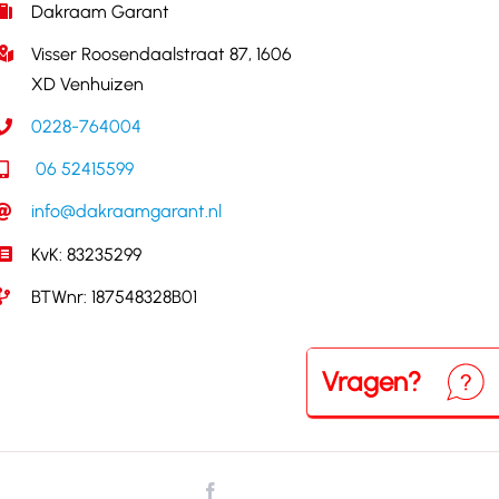
Dakraam Garant
Visser Roosendaalstraat 87, 1606
XD Venhuizen
0228-764004
06 52415599
info@dakraamgarant.nl
KvK: 83235299
BTWnr: 187548328B01
Vragen?
Neem