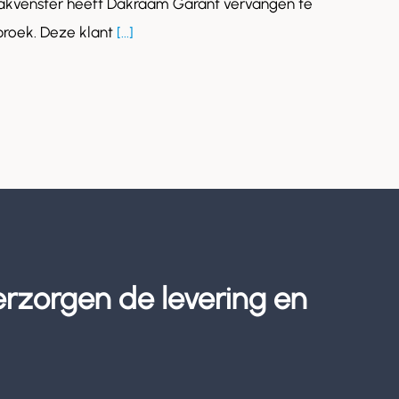
akvenster heeft Dakraam Garant vervangen te
roek. Deze klant
[...]
erzorgen de levering en