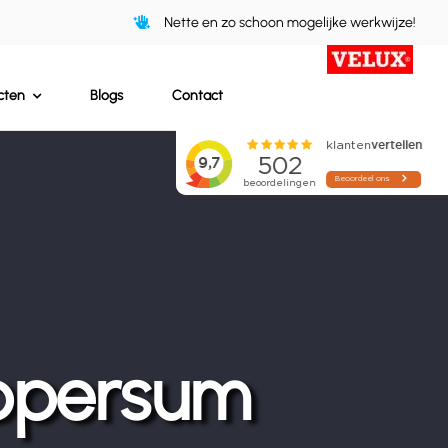
Nette en zo schoon mogelijke werkwijze!
cten
Blogs
Contact
ppersum