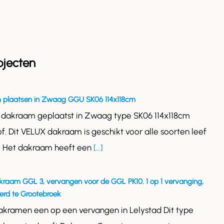
ojecten
 plaatsen in Zwaag GGU SK06 114x118cm
 dakraam geplaatst in Zwaag type SK06 114x118cm
of. Dit VELUX dakraam is geschikt voor alle soorten leef
. Het dakraam heeft een
[...]
kraam GGL 3, vervangen voor de GGL PK10. 1 op 1 vervanging,
rd te Grootebroek
akramen een op een vervangen in Lelystad Dit type