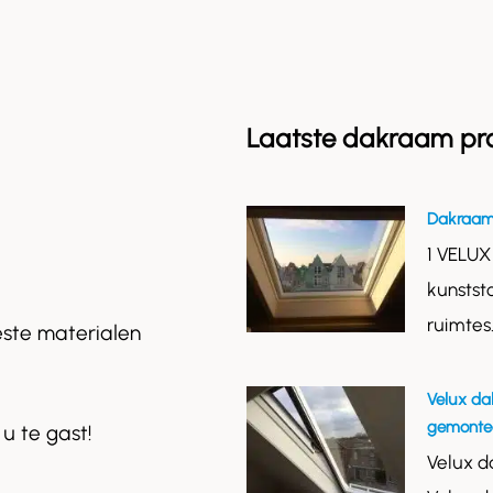
Laatste dakraam pr
Dakraam
1 VELUX
kunstst
ruimtes
este materialen
Velux da
gemontee
 u te gast!
Velux d