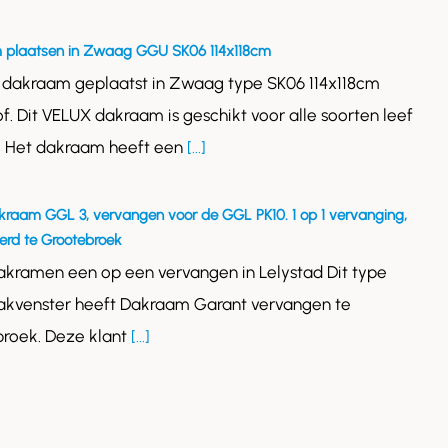
 plaatsen in Zwaag GGU SK06 114x118cm
 dakraam geplaatst in Zwaag type SK06 114x118cm
of. Dit VELUX dakraam is geschikt voor alle soorten leef
. Het dakraam heeft een
[...]
kraam GGL 3, vervangen voor de GGL PK10. 1 op 1 vervanging,
rd te Grootebroek
akramen een op een vervangen in Lelystad Dit type
akvenster heeft Dakraam Garant vervangen te
roek. Deze klant
[...]