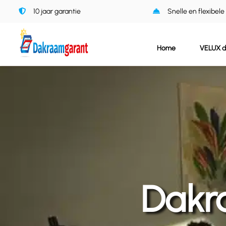
Ga
10 jaar garantie
Snelle en flexibele
naar
inhoud
Home
VELUX 
Dakr