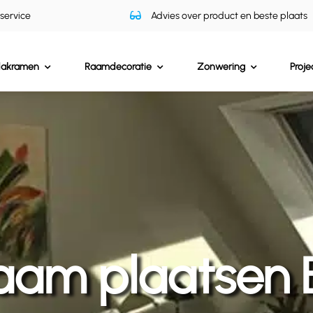
 service
Advies over product en beste plaats
dakramen
Raamdecoratie
Zonwering
Proje
aam plaatsen B