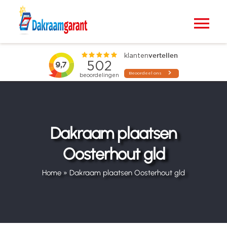
Ga
naar
Tog
inhoud
Nav
Home
VELUX dakramen
Raamdecoratie
Dakraam plaatsen
Oosterhout gld
Zonwering
Home
»
Dakraam plaatsen Oosterhout gld
Projecten
Blogs