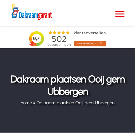
Ga
naar
Tog
inhoud
Nav
Home
VELUX dakramen
Raamdecoratie
Dakraam plaatsen Ooij gem
Ubbergen
Zonwering
Home
»
Dakraam plaatsen Ooij gem Ubbergen
Projecten
Blogs