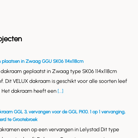
ojecten
 plaatsen in Zwaag GGU SK06 114x118cm
 dakraam geplaatst in Zwaag type SK06 114x118cm
of. Dit VELUX dakraam is geschikt voor alle soorten leef
. Het dakraam heeft een
[...]
kraam GGL 3, vervangen voor de GGL PK10. 1 op 1 vervanging,
rd te Grootebroek
akramen een op een vervangen in Lelystad Dit type