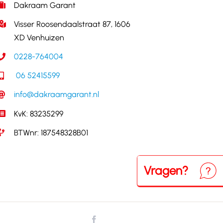
Dakraam Garant
Visser Roosendaalstraat 87, 1606
XD Venhuizen
0228-764004
06 52415599
info@dakraamgarant.nl
KvK: 83235299
BTWnr: 187548328B01
Vragen?
Neem