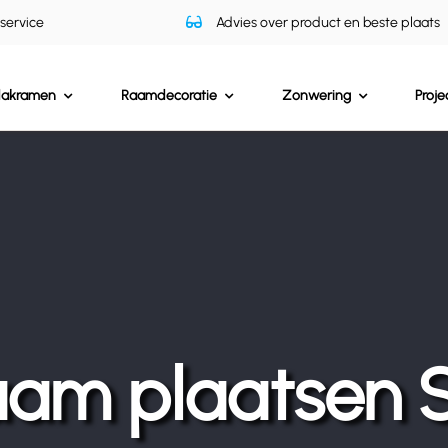
 service
Advies over product en beste plaats
dakramen
Raamdecoratie
Zonwering
Proje
am plaatsen 