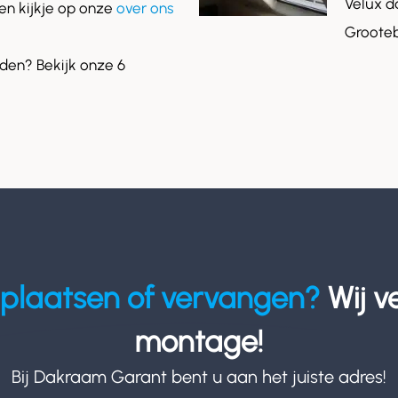
Velux d
n kijkje op onze
over ons
Grooteb
en? Bekijk onze 6
plaatsen of vervangen?
Wij v
montage!
Bij Dakraam Garant bent u aan het juiste adres!