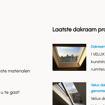
Laatste dakraam pr
Dakraam
1 VELUX
kunstst
ruimtes
este materialen
Velux da
gemontee
 u te gast!
Velux d