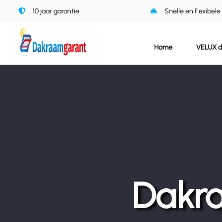
Ga
10 jaar garantie
Snelle en flexibele
naar
inhoud
Home
VELUX 
Dakra