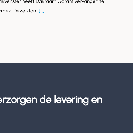
akvenster heeft Dakraam Garant vervangen te
roek. Deze klant
[...]
erzorgen de levering en