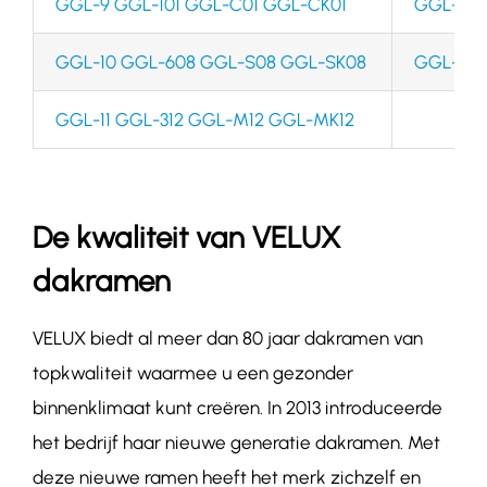
GGL-9 GGL-101 GGL-C01 GGL-CK01
GGL-610
GGL-10 GGL-608 GGL-S08 GGL-SK08
GGL-810
GGL-11 GGL-312 GGL-M12 GGL-MK12
De kwaliteit van VELUX
dakramen
VELUX biedt al meer dan 80 jaar dakramen van
topkwaliteit waarmee u een gezonder
binnenklimaat kunt creëren. In 2013 introduceerde
het bedrijf haar nieuwe generatie dakramen. Met
deze nieuwe ramen heeft het merk zichzelf en