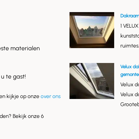
Dakraam
1 VELUX
kunstst
ruimtes
este materialen
Velux da
gemontee
 u te gast!
Velux d
Velux d
n kijkje op onze
over ons
Grooteb
en? Bekijk onze 6