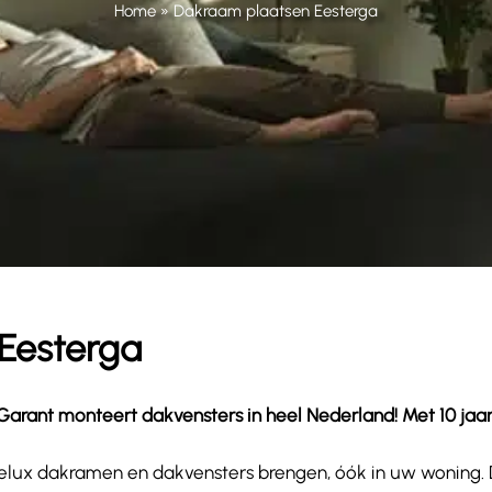
Home
»
Dakraam plaatsen Eesterga
 Eesterga
rant monteert dakvensters in heel Nederland! Met 10 jaar ga
wat Velux dakramen en dakvensters brengen, óók in uw woning