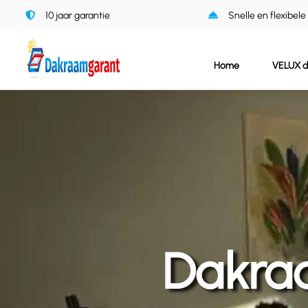
Ga
10 jaar garantie
Snelle en flexibele
naar
inhoud
Home
VELUX 
Dakraa