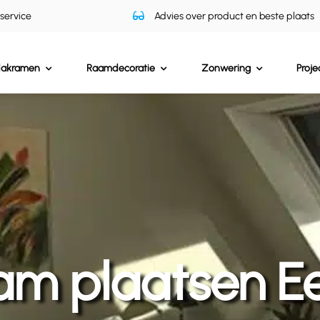
 service
Advies over product en beste plaats
dakramen
Raamdecoratie
Zonwering
Proje
m plaatsen E