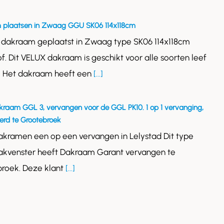
 plaatsen in Zwaag GGU SK06 114x118cm
 dakraam geplaatst in Zwaag type SK06 114x118cm
of. Dit VELUX dakraam is geschikt voor alle soorten leef
. Het dakraam heeft een
[...]
kraam GGL 3, vervangen voor de GGL PK10. 1 op 1 vervanging,
rd te Grootebroek
akramen een op een vervangen in Lelystad Dit type
akvenster heeft Dakraam Garant vervangen te
roek. Deze klant
[...]