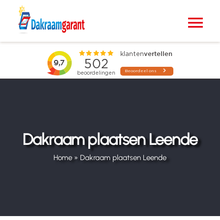
Ga
naar
Tog
inhoud
Nav
Home
VELUX dakramen
Raamdecoratie
Dakraam plaatsen Leende
Zonwering
Home
»
Dakraam plaatsen Leende
Projecten
Blogs