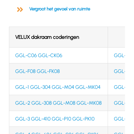
Vergroot het gevoel van ruimte
VELUX dakraam coderingen
GGL-C06 GGL-CK06
GGL-13 
GGL-F08 GGL-FK08
GGL-14 
GGL-1 GGL-304 GGL-M04 GGL-MK04
GGL-31 
GGL-2 GGL-308 GGL-M08 GGL-MK08
GGL-74 
GGL-3 GGL-410 GGL-P10 GGL-PK10
GGL-102