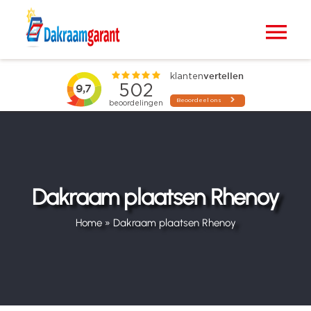
Ga
naar
Tog
inhoud
Nav
Home
VELUX dakramen
Raamdecoratie
Dakraam plaatsen Rhenoy
Zonwering
Home
»
Dakraam plaatsen Rhenoy
Projecten
Blogs