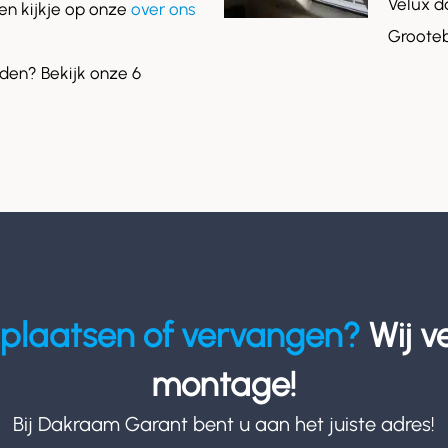
Velux d
n kijkje op onze
over ons
Grooteb
en? Bekijk onze 6
plaatsen of vervangen?
Wij v
montage!
Bij Dakraam Garant bent u aan het juiste adres!