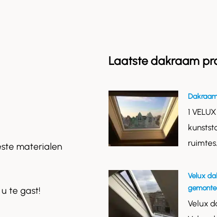
Laatste dakraam pr
Dakraam
1 VELUX
kunstst
ruimtes
este materialen
Velux da
gemontee
 u te gast!
Velux d