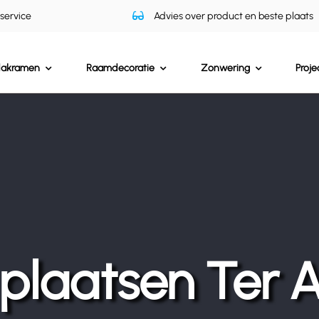
 service
Advies over product en beste plaats
dakramen
Raamdecoratie
Zonwering
Proje
laatsen Ter 