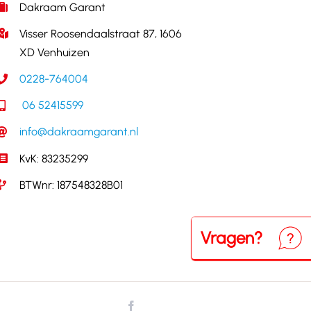
Dakraam Garant
Visser Roosendaalstraat 87, 1606
XD Venhuizen
0228-764004
06 52415599
info@dakraamgarant.nl
KvK: 83235299
BTWnr: 187548328B01
Vragen?
Neem