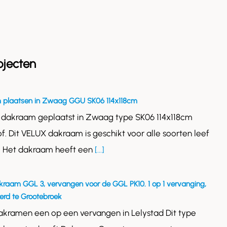
ojecten
 plaatsen in Zwaag GGU SK06 114x118cm
 dakraam geplaatst in Zwaag type SK06 114x118cm
of. Dit VELUX dakraam is geschikt voor alle soorten leef
. Het dakraam heeft een
[...]
kraam GGL 3, vervangen voor de GGL PK10. 1 op 1 vervanging,
rd te Grootebroek
akramen een op een vervangen in Lelystad Dit type