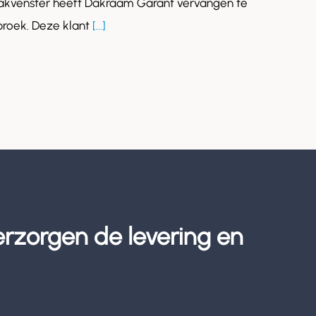
akvenster heeft Dakraam Garant vervangen te
roek. Deze klant
[...]
erzorgen de levering en