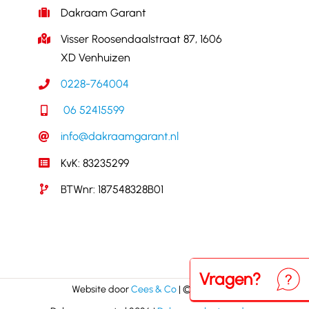
Dakraam Garant
Visser Roosendaalstraat 87, 1606
XD Venhuizen
0228-764004
06 52415599
info@dakraamgarant.nl
KvK: 83235299
BTWnr: 187548328B01
Vragen?
Neem
Website door
Cees & Co
| © Copyright