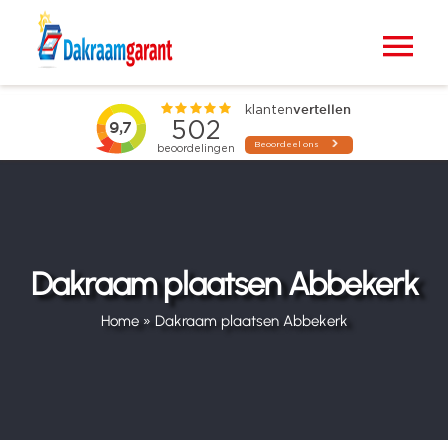
Ga
naar
Tog
inhoud
Nav
Home
VELUX dakramen
Raamdecoratie
Dakraam plaatsen Abbekerk
Zonwering
Home
»
Dakraam plaatsen Abbekerk
Projecten
Blogs