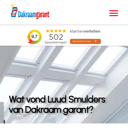
Ga
naar
Tog
inhoud
Nav
Home
VELUX dakramen
Raamdecoratie
Zonwering
Wat vond Luud Smulders
Projecten
van Dakraam garant?
Blogs