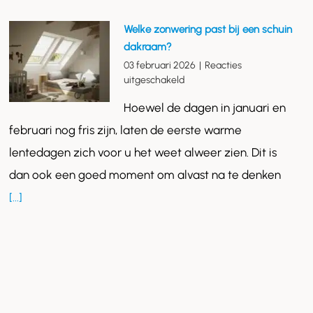
klaar
voor
Welke zonwering past bij een schuin
de
dakraam?
zon
03 februari 2026
|
Reacties
voor
uitgeschakeld
Welke
Hoewel de dagen in januari en
zonwering
past
februari nog fris zijn, laten de eerste warme
bij
lentedagen zich voor u het weet alweer zien. Dit is
een
schuin
dan ook een goed moment om alvast na te denken
dakraam?
[...]