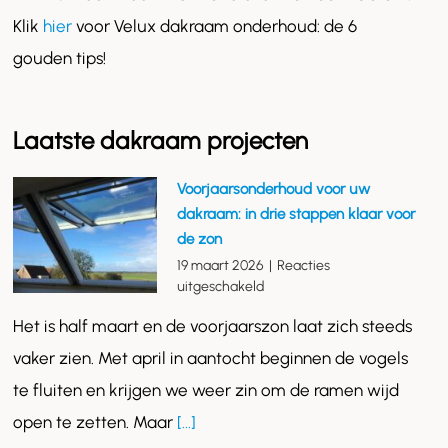
Klik
hier
voor Velux dakraam onderhoud: de 6
gouden tips!
Laatste dakraam projecten
Voorjaarsonderhoud voor uw
dakraam: in drie stappen klaar voor
de zon
19 maart 2026
|
Reacties
voor
uitgeschakeld
Voorjaarsonderhoud
Het is half maart en de voorjaarszon laat zich steeds
voor
uw
vaker zien. Met april in aantocht beginnen de vogels
dakraam:
te fluiten en krijgen we weer zin om de ramen wijd
in
drie
open te zetten. Maar
[...]
stappen