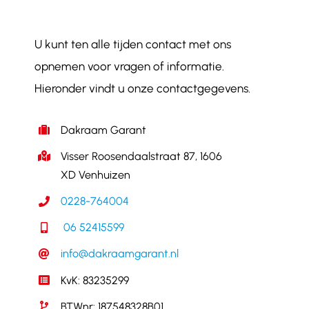
U kunt ten alle tijden contact met ons
opnemen voor vragen of informatie.
Hieronder vindt u onze contactgegevens.
Dakraam Garant
Visser Roosendaalstraat 87, 1606
XD Venhuizen
0228-764004
06 52415599
info@dakraamgarant.nl
KvK: 83235299
BTWnr: 187548328B01