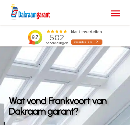
Ga
naar
Tog
inhoud
Nav
Home
VELUX dakramen
Raamdecoratie
Zonwering
Wat vond Frankvoort van
Projecten
Dakraam garant?
Blogs