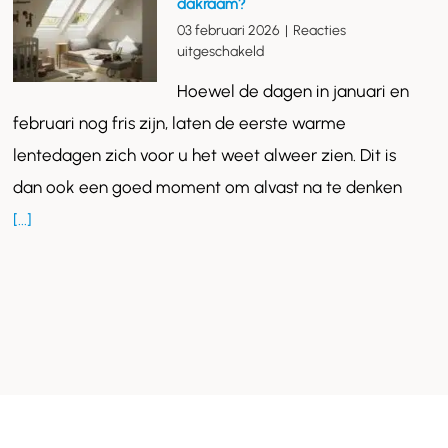
dakraam?
zon
03 februari 2026
|
Reacties
voor
uitgeschakeld
Welke
Hoewel de dagen in januari en
zonwering
past
februari nog fris zijn, laten de eerste warme
bij
lentedagen zich voor u het weet alweer zien. Dit is
een
schuin
dan ook een goed moment om alvast na te denken
dakraam?
[...]