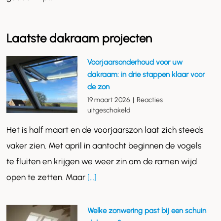
Laatste dakraam projecten
Voorjaarsonderhoud voor uw
dakraam: in drie stappen klaar voor
de zon
19 maart 2026
|
Reacties
voor
uitgeschakeld
Voorjaarsonderhoud
Het is half maart en de voorjaarszon laat zich steeds
voor
uw
vaker zien. Met april in aantocht beginnen de vogels
dakraam:
te fluiten en krijgen we weer zin om de ramen wijd
in
drie
open te zetten. Maar
[...]
stappen
klaar
voor
Welke zonwering past bij een schuin
de