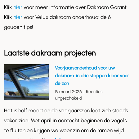
Klik
hier
voor meer informatie over Dakraam Garant.
Klik
hier
voor Velux dakraam onderhoud: de 6
gouden tips!
Laatste dakraam projecten
Voorjaarsonderhoud voor uw
dakraam: in drie stappen klaar voor
de zon
19 maart 2026
|
Reacties
voor
uitgeschakeld
Voorjaarsonderhoud
Het is half maart en de voorjaarszon laat zich steeds
voor
uw
vaker zien. Met april in aantocht beginnen de vogels
dakraam:
te fluiten en krijgen we weer zin om de ramen wijd
in
drie