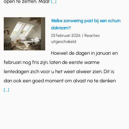
open te zetten. Maar
[...]
stappen
klaar
voor
Welke zonwering past bij een schuin
de
dakraam?
zon
03 februari 2026
|
Reacties
voor
uitgeschakeld
Welke
Hoewel de dagen in januari en
zonwering
past
februari nog fris zijn, laten de eerste warme
bij
lentedagen zich voor u het weet alweer zien. Dit is
een
schuin
dan ook een goed moment om alvast na te denken
dakraam?
[...]