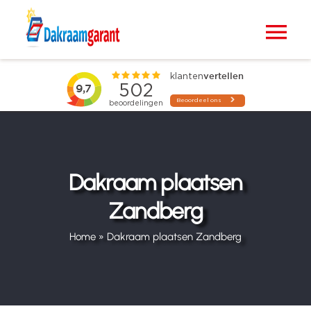
Ga
naar
Tog
inhoud
Nav
Home
VELUX dakramen
Raamdecoratie
Dakraam plaatsen
Zandberg
Zonwering
Home
»
Dakraam plaatsen Zandberg
Projecten
Blogs