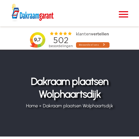
Ga
naar
Tog
inhoud
Nav
Home
VELUX dakramen
Raamdecoratie
Dakraam plaatsen
Wolphaartsdijk
Zonwering
Home
»
Dakraam plaatsen Wolphaartsdijk
Projecten
Blogs