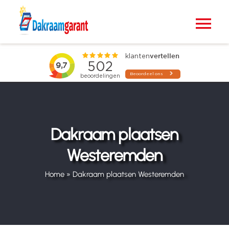
Ga
naar
Tog
inhoud
Nav
Home
VELUX dakramen
Raamdecoratie
Dakraam plaatsen
Westeremden
Zonwering
Home
»
Dakraam plaatsen Westeremden
Projecten
Blogs