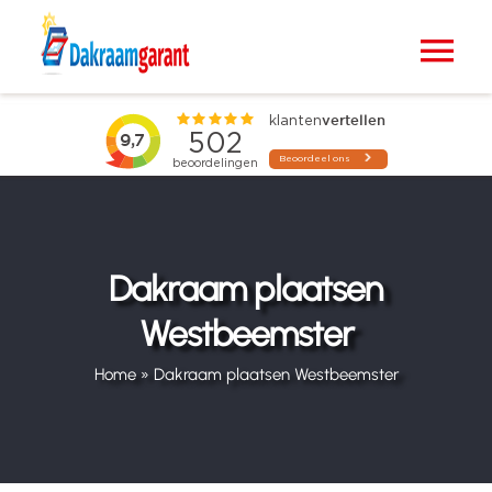
Ga
naar
Tog
inhoud
Nav
Home
VELUX dakramen
Raamdecoratie
Dakraam plaatsen
Westbeemster
Zonwering
Home
»
Dakraam plaatsen Westbeemster
Projecten
Blogs