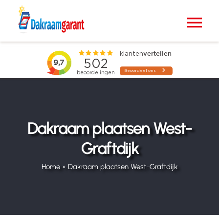
Ga
naar
Tog
inhoud
Nav
Home
VELUX dakramen
Raamdecoratie
Dakraam plaatsen West-
Graftdijk
Zonwering
Home
»
Dakraam plaatsen West-Graftdijk
Projecten
Blogs