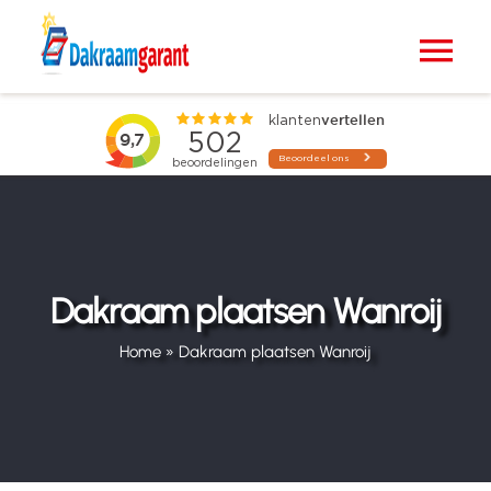
Ga
naar
Tog
inhoud
Nav
Home
VELUX dakramen
Raamdecoratie
Dakraam plaatsen Wanroij
Zonwering
Home
»
Dakraam plaatsen Wanroij
Projecten
Blogs