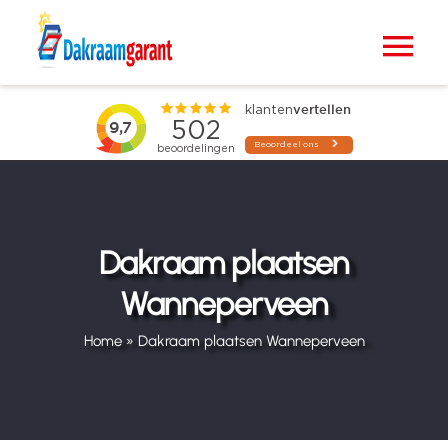
Ga
naar
Tog
inhoud
Nav
Home
VELUX dakramen
Raamdecoratie
Dakraam plaatsen
Wanneperveen
Zonwering
Home
»
Dakraam plaatsen Wanneperveen
Projecten
Blogs