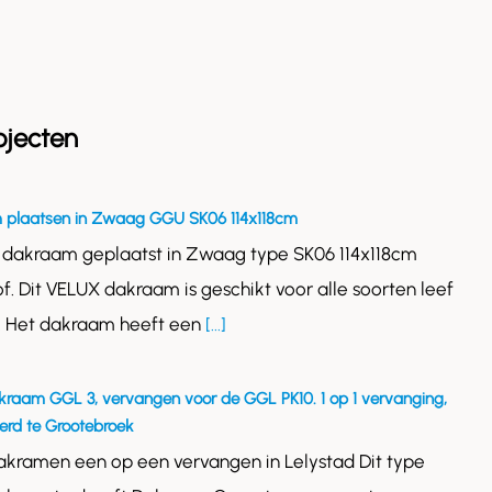
ojecten
 plaatsen in Zwaag GGU SK06 114x118cm
 dakraam geplaatst in Zwaag type SK06 114x118cm
of. Dit VELUX dakraam is geschikt voor alle soorten leef
. Het dakraam heeft een
[...]
kraam GGL 3, vervangen voor de GGL PK10. 1 op 1 vervanging,
rd te Grootebroek
akramen een op een vervangen in Lelystad Dit type