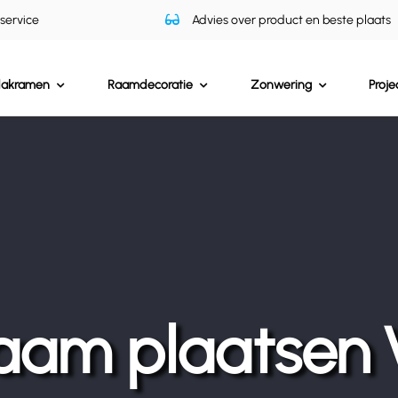
 service
Advies over product en beste plaats
dakramen
Raamdecoratie
Zonwering
Proje
aam plaatsen 