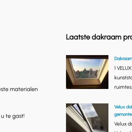
Laatste dakraam pr
Dakraam
1 VELUX
kunstst
ruimtes
este materialen
Velux da
gemontee
 u te gast!
Velux d