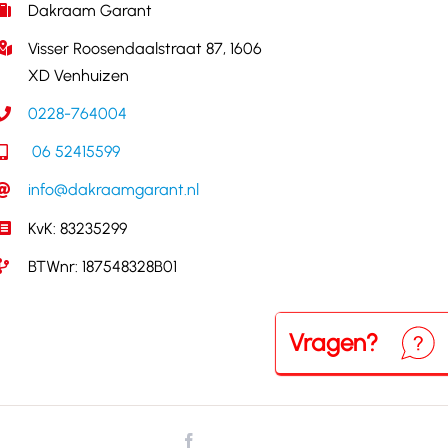
Dakraam Garant
Visser Roosendaalstraat 87, 1606
XD Venhuizen
0228-764004
06 52415599
info@dakraamgarant.nl
KvK: 83235299
BTWnr: 187548328B01
Vragen?
Neem