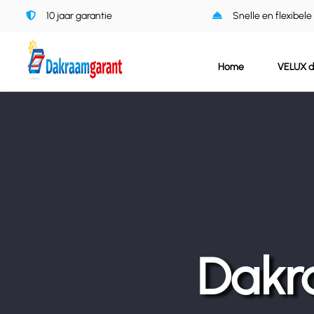
Ga
10 jaar garantie
Snelle en flexibele
naar
inhoud
Home
VELUX 
Dakr