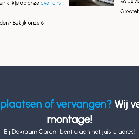
Velux d
n kijkje op onze
over ons
Grooteb
en? Bekijk onze 6
plaatsen of vervangen?
Wij v
montage!
Bij Dakraam Garant bent u aan het juiste adres!