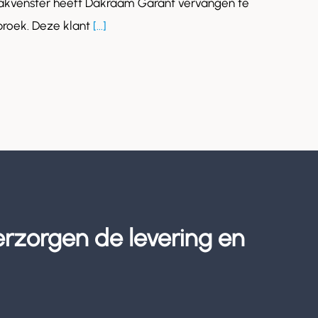
akvenster heeft Dakraam Garant vervangen te
roek. Deze klant
[...]
erzorgen de levering en