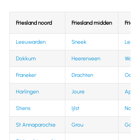
Friesland noord
Friesland midden
Friesl
Leeuwarden
Sneek
Lemm
Dokkum
Heerenveen
Wolve
Franeker
Drachten
Ooste
Harlingen
Joure
Appel
Stiens
Ijlst
Noord
St Annaparochie
Grou
Gorred