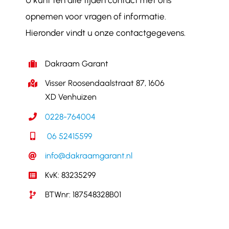
U kunt ten alle tijden contact met ons
opnemen voor vragen of informatie.
Hieronder vindt u onze contactgegevens.
Dakraam Garant
Visser Roosendaalstraat 87, 1606
XD Venhuizen
0228-764004
06 52415599
info@dakraamgarant.nl
KvK: 83235299
BTWnr: 187548328B01