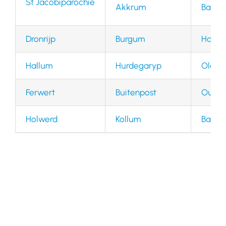
St Jacobiparochie
Akkrum
Bakke
Dronrijp
Burgum
Haule
Hallum
Hurdegaryp
Oldeb
Ferwert
Buitenpost
Oude
Holwerd
Kollum
Balk