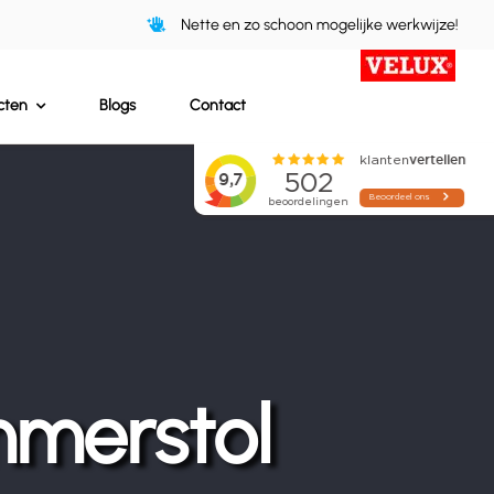
Nette en zo schoon mogelijke werkwijze!
cten
Blogs
Contact
merstol