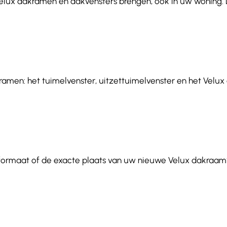
wat Velux dakramen en dakvensters brengen, óók in uw woning
ramen: het tuimelvenster, uitzettuimelvenster en het Velux e
 formaat of de exacte plaats van uw nieuwe Velux dakraam?