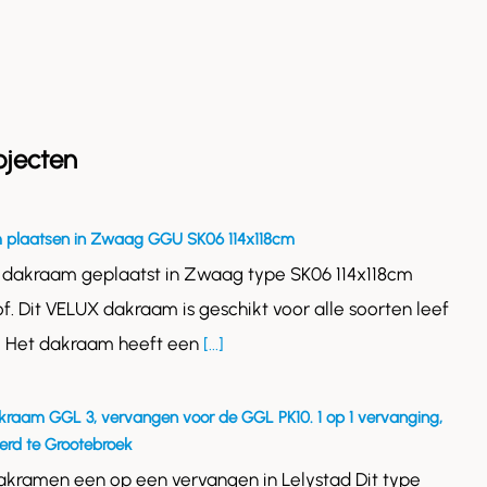
ojecten
 plaatsen in Zwaag GGU SK06 114x118cm
 dakraam geplaatst in Zwaag type SK06 114x118cm
of. Dit VELUX dakraam is geschikt voor alle soorten leef
. Het dakraam heeft een
[...]
kraam GGL 3, vervangen voor de GGL PK10. 1 op 1 vervanging,
rd te Grootebroek
akramen een op een vervangen in Lelystad Dit type