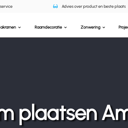
 service
Advies over product en beste plaats
dakramen
Raamdecoratie
Zonwering
Proje
m plaatsen Am