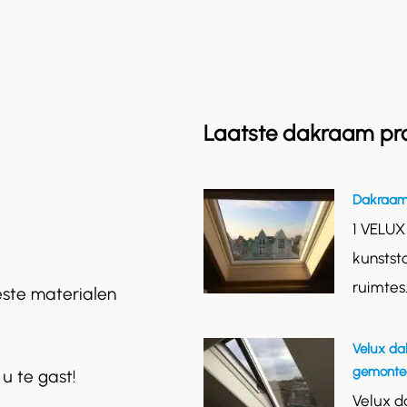
Laatste dakraam pr
Dakraam
1 VELUX
kunstst
ruimtes
este materialen
Velux da
gemontee
 u te gast!
Velux d