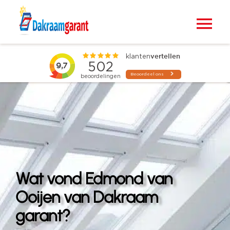
Ga
naar
Tog
inhoud
Nav
Home
VELUX dakramen
Raamdecoratie
Zonwering
Wat vond Edmond van
Projecten
Ooijen van Dakraam
garant?
Blogs