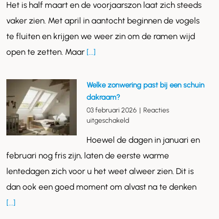
Het is half maart en de voorjaarszon laat zich steeds
voor
uw
vaker zien. Met april in aantocht beginnen de vogels
dakraam:
te fluiten en krijgen we weer zin om de ramen wijd
in
drie
open te zetten. Maar
[...]
stappen
klaar
voor
Welke zonwering past bij een schuin
de
dakraam?
zon
03 februari 2026
|
Reacties
voor
uitgeschakeld
Welke
Hoewel de dagen in januari en
zonwering
past
februari nog fris zijn, laten de eerste warme
bij
lentedagen zich voor u het weet alweer zien. Dit is
een
schuin
dan ook een goed moment om alvast na te denken
dakraam?
[...]