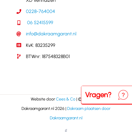
XD Venhuizen
0228-764004
06 52415599
info@dakraamgarant.nl
KvK: 83235299
BTWnr: 187548328B01
Vragen?
Neem
Website door
Cees & Co
| © Copyright
Dakraamgarant.nl 2026 |
Dakraam plaatsen door
Dakraamgarant.nl