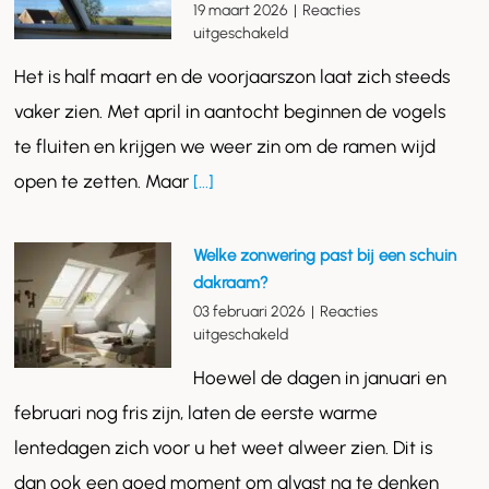
19 maart 2026
|
Reacties
voor
uitgeschakeld
Voorjaarsonderhoud
Het is half maart en de voorjaarszon laat zich steeds
voor
uw
vaker zien. Met april in aantocht beginnen de vogels
dakraam:
te fluiten en krijgen we weer zin om de ramen wijd
in
drie
open te zetten. Maar
[...]
stappen
klaar
voor
Welke zonwering past bij een schuin
de
dakraam?
zon
03 februari 2026
|
Reacties
voor
uitgeschakeld
Welke
Hoewel de dagen in januari en
zonwering
past
februari nog fris zijn, laten de eerste warme
bij
lentedagen zich voor u het weet alweer zien. Dit is
een
schuin
dan ook een goed moment om alvast na te denken