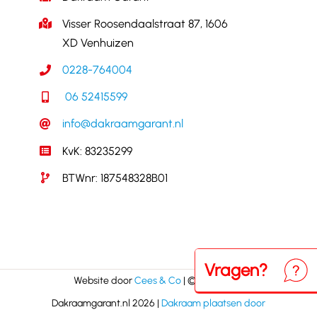
Visser Roosendaalstraat 87, 1606
XD Venhuizen
0228-764004
06 52415599
info@dakraamgarant.nl
KvK: 83235299
BTWnr: 187548328B01
Vragen?
Neem
Website door
Cees & Co
| © Copyright
Dakraamgarant.nl 2026 |
Dakraam plaatsen door