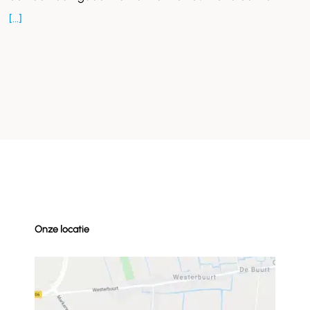
dakraam?
[...]
Onze locatie