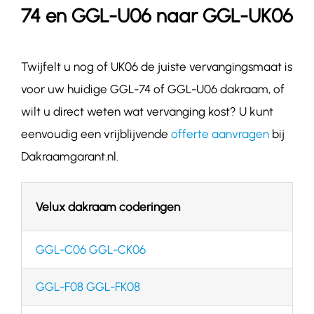
74 en GGL-U06 naar GGL-UK06
Twijfelt u nog of UK06
de juiste vervangingsmaat is
voor uw huidige
GGL-74 of GGL-U06
dakraam, of
wilt u direct weten wat vervanging kost? U kunt
eenvoudig een vrijblijvende
offerte aanvragen
bij
Dakraamgarant.nl.
Velux dakraam coderingen
GGL-C06 GGL-CK06
GGL-F08 GGL-FK08