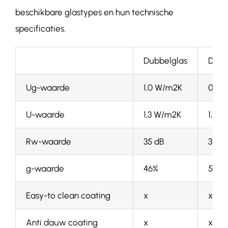
beschikbare glastypes en hun technische
specificaties.
Dubbelglas
Dried
Ug-waarde
1,0 W/m2K
0,7 
U-waarde
1,3 W/m2K
1,1 
Rw-waarde
35 dB
35 d
g-waarde
46%
55%
Easy-to clean coating
x
x
Anti dauw coating
x
x