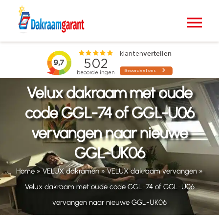
Ga
naar
Tog
inhoud
Nav
Home
VELUX dakramen
Velux dakraam met oude
code GGL-74 of GGL-U06
Raamdecoratie
vervangen naar nieuwe
GGL-UK06
Zonwering
Home
»
VELUX dakramen
»
VELUX dakraam vervangen
»
Projecten
Velux dakraam met oude code GGL-74 of GGL-U06
vervangen naar nieuwe GGL-UK06
Blogs