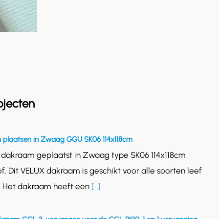
ojecten
 plaatsen in Zwaag GGU SK06 114x118cm
 dakraam geplaatst in Zwaag type SK06 114x118cm
of. Dit VELUX dakraam is geschikt voor alle soorten leef
. Het dakraam heeft een
[...]