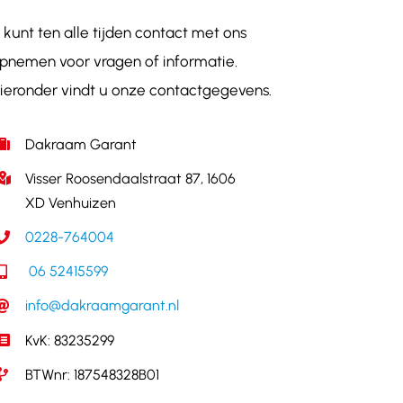
 kunt ten alle tijden contact met ons
pnemen voor vragen of informatie.
ieronder vindt u onze contactgegevens.
Dakraam Garant
Visser Roosendaalstraat 87, 1606
XD Venhuizen
0228-764004
06 52415599
info@dakraamgarant.nl
KvK: 83235299
BTWnr: 187548328B01