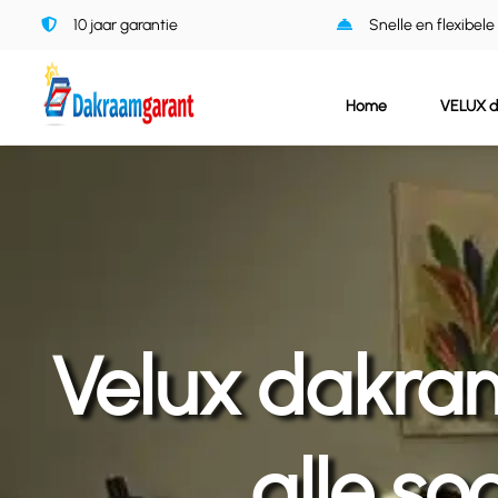
Ga
10 jaar garantie
Snelle en flexibele
naar
inhoud
Home
VELUX 
Velux dakra
alle so