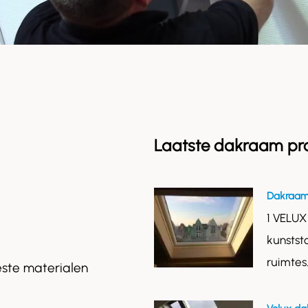
Laatste dakraam pr
Dakraam
1 VELUX
kunstst
ruimtes
este materialen