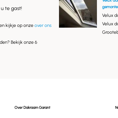
Velux da
gemontee
 u te gast!
Velux d
Velux d
n kijkje op onze
over ons
Grooteb
en? Bekijk onze 6
Over Dakraam Garant
N