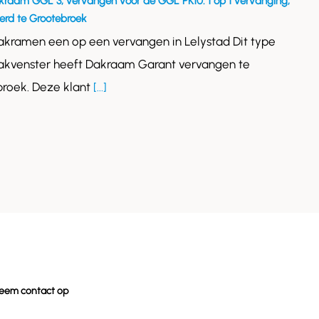
kraam GGL 3, vervangen voor de GGL PK10. 1 op 1 vervanging,
rd te Grootebroek
akramen een op een vervangen in Lelystad Dit type
akvenster heeft Dakraam Garant vervangen te
roek. Deze klant
[...]
eem contact op