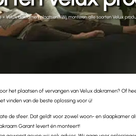
e
»
Velux dakramen plaatsen? Wij monteren alle soorten Velux produ
voor het plaatsen of vervangen van Velux dakramen? Of he
et vinden van de beste oplossing voor ú!
ate de sfeer. Dat geldt voor zowel woon- en slaapkamer al
Dakraam Garant levert én monteert!
en gewenst geven wij ook advies. Wij gaan voor oplossingen