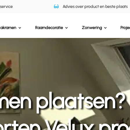
 service
Advies over product en beste plaats
dakramen
Raamdecoratie
Zonwering
Proje
men plaatsen? 
orten Velux pr