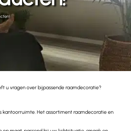
cten!
eft u vragen over bijpassende raamdecoratie?
s kantoorruimte. Het assortiment raamdecoratie en
 op maat, passend bij uw lichtsituatie, smaak en