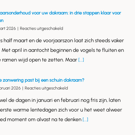
jaarsonderhoud voor uw dakraam: in drie stappen klaar voor
on
voor
art 2026
|
Reacties uitgeschakeld
Voorjaarsonderhoud
is half maart en de voorjaarszon laat zich steeds vaker
voor
uw
. Met april in aantocht beginnen de vogels te fluiten en
dakraam:
e ramen wijd open te zetten. Maar
[...]
in
drie
stappen
klaar
e zonwering past bij een schuin dakraam?
voor
voor
bruari 2026
|
Reacties uitgeschakeld
de
Welke
zon
el de dagen in januari en februari nog fris zijn, laten
zonwering
past
erste warme lentedagen zich voor u het weet alweer
bij
goed moment om alvast na te denken
[...]
een
schuin
dakraam?