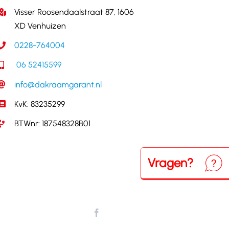
Visser Roosendaalstraat 87, 1606
XD Venhuizen
0228-764004
06 52415599
info@dakraamgarant.nl
KvK: 83235299
BTWnr: 187548328B01
Vragen?
Neem