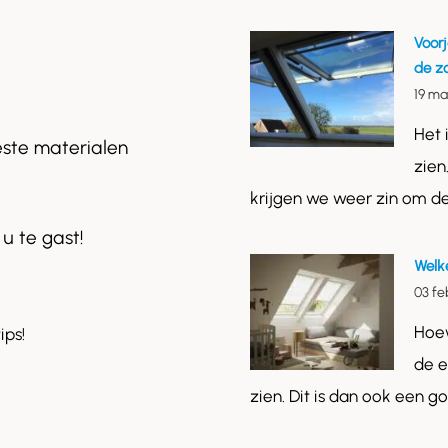
Voor
de z
19 ma
Het 
este materialen
zien
krijgen we weer zin om d
 u te gast!
Welk
03 fe
Hoew
ips!
de e
zien. Dit is dan ook een 