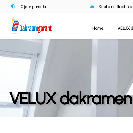
Ga
10 jaar garantie
Snelle en flexibele
naar
inhoud
Home
VELUX 
VELUX dakramen p