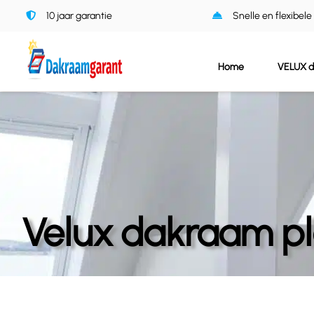
Ga
10 jaar garantie
Snelle en flexibele
naar
inhoud
Home
VELUX 
Velux dakraam p