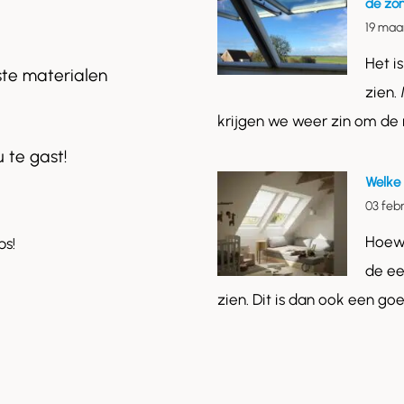
de zo
19 maa
Het i
ste materialen
zien.
krijgen we weer zin om de
u te gast!
Welke 
03 feb
Hoewe
ps!
de ee
zien. Dit is dan ook een g