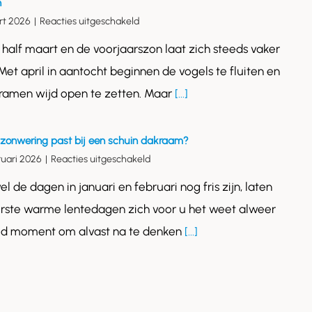
n
voor
rt 2026
|
Reacties uitgeschakeld
Voorjaarsonderhoud
s half maart en de voorjaarszon laat zich steeds vaker
voor
uw
 Met april in aantocht beginnen de vogels te fluiten en
dakraam:
 ramen wijd open te zetten. Maar
[...]
in
drie
stappen
klaar
zonwering past bij een schuin dakraam?
voor
voor
ruari 2026
|
Reacties uitgeschakeld
de
Welke
zon
l de dagen in januari en februari nog fris zijn, laten
zonwering
past
rste warme lentedagen zich voor u het weet alweer
bij
oed moment om alvast na te denken
[...]
een
schuin
dakraam?