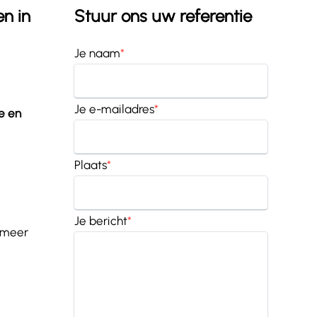
n in
Stuur ons uw referentie
Je naam
*
Je e-mailadres
*
e en
Plaats
*
Je bericht
*
r meer