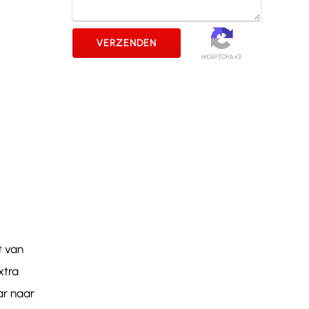
t van
xtra
ar naar